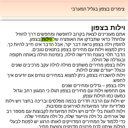
צימרים בצפון בגליל המערבי
וילות בצפון
אתם מעוניינים לצאת בקרוב לחופשה ומחפשים דרך להוזיל
עלויות? כדאי שתבדקו את האופציה של
וילות
בצפון.
להזמין וילה בצפון נראה דבר יקר, אבל הדבר אינו חייב להיות כך.
ניתן למצוא וילות עם מחירים בצפון בתנאים טובים.
הדבר תלוי בעונת הדרישה לוילה, בזמינות הוילה באותה תקופה
ובגודלה של הוילה.
וילות בצפון מחירים משתנים מוילה לוילה עקב מרכיבים שונים
ובגלל ייעודים שונים לוילות.
וילות להשכרה בצפון, ניתן למצוא במחירים נוחים אם יודעים איך
לחפש.
וילה בצפון – גדלים ומחירים שונים
אם תחפשו וילות עם מחירים בצפון תגלו כי המגוון רחב וגדול
כמעט כמו הוילות עצמן.
יש וילות עם הרבה חדרים בכמה מפלסים ובריכה בחצר ויש וילות
סולידיות יותר המיועדות לאירועים ומסיבות,
וילות לזוגות בלי ילדים ויש וילות המיועדות לקבוצות עם מספר רב
של אורחים. כל וילה והייעוד שלה, כל וילה והמחיר שלה.
כדי ללמוד על המחירים המדוייקים לאותו הרגע יש לפנות לבעלי
הוילות שיתנו לכם פרטים מדויקים והצעת מחיר.