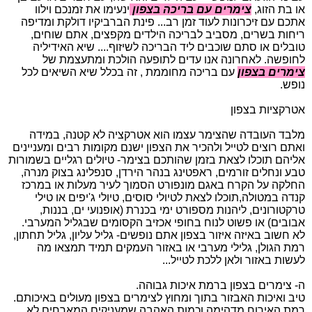
או בת הזוג,
צימרים עם בריכה בצפון
ינעימו את זמנכם וילוו
אתכם עם זיכרונות לעוד זמן רב... פינת הברביקיו דולקת ומדיפה
ריחות בשרים, מסביב לבריכה הילדים מקפצים, אתם שוחים,
טובלים או סתם שוכבים ליד הבריכה לשיזוף.... שיא האידיליה
לחופשה. לאחרונה אנו עדים לתופעה הולכת ומתעצמת של
צימרים בצפון
עם בריכה מחוממת , זה בכלל שיא השיאים לכל
נופש.
אטרקציות בצפון
מלבד העובדה שהצימר עצמו הוא אטרקציה לא קטנה, במידה
ואתם רוצים לטייל ולהכיר את הצפון ישנם מקומות רבים ומעניינים
אליהם תוכלו לצאת בזמן שהותכם בצימר- טיולים רגליים בשמורות
טבע ונחלים זורמים, ראפטינג בנהר הירדן, סנפלינג בצוק מנרה,
החלקה על הקרח באגם מונפורט הסמוך לעיר מעלות או במרכז
קנדה במטולה,תוכלו לצאת לטיולי סוסים, טיולי ג'יפים או טילי
טרקטורונים, ליהנות מספורט ימי בכנרת (אופנועי ים, בננות,
אבובים) או פשוט לנוח בחופי אכזיב הקסומים שבגליל המערבי.
לא חשוב באיזה איזור בצפון אתם נופשים- גליל עליון, גליל תחתון,
רמת הגולן, גלילי מערבי או באזור העמקים תמיד תמצאו מה
לעשות באזור ולאן ללכת לטייל...
ה- צימרים בצפון ברמת איכות גבוהה.
טיב ואיכות האבזור בתוך ומחוץ לצימרים בצפון מעולים באיכותם.
רמת האירוח מדהימה וכמות האהבה שמעניקים המארחים לא