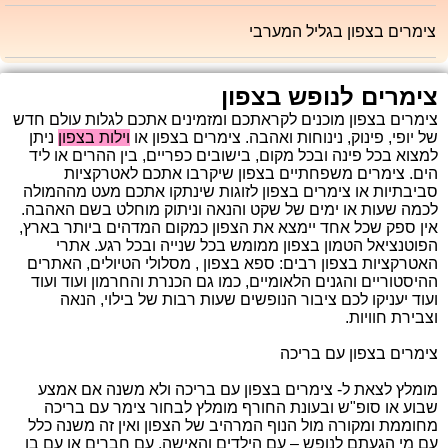
צימרים בצפון בגליל המערבי
צימרים לנופש בצפון
צימרים בצפון מוכנים לקראתכם ומזמינים אתכם לגלות עולם חדש
של יופי, פינוק, נינוחות ואהבה. צימרים בצפון או
וילות בצפון
ניתן
למצוא בכל פינה ובכל מקום, בישובים כפריים, בין ההרים או ליד
הים. צימרים משפחתיים בצפון שיקרבו אתכם לאטרקציות
סביבתיות או צימרים בצפון לזוגות שינתקו אתכם מעט מההמולה
לכמה שעות או ימים של שקט והנאה וניתוק מוחלט בשם האהבה.
אין ספק שכל אחד יימצא את הצפון כמקום המדהים ביותר בארץ,
הפוטנציאל הטמון בצפון ממומש בכל שנייה ובכל רגע. אתרי
האטרקציות בצפון רבים: ספא בצפון , מסלולי הטיולים, האתרים
ההיסטוריים והגנים הלאומיים, כמו גם הכנרת והחרמון ועוד ועוד
ועוד יעניקו לכם ציבור הנופשים שעות רבות של בילוי, הנאה
וצבירת חוויות.
צימרים בצפון עם בריכה
מומלץ לצאת ל- צימרים בצפון עם בריכה ולא משנה אם אמצע
שבוע או סופ"ש ובעונת החורף מומלץ לבחור צימר עם בריכה
מחוממת ומקורה מול הנוף המרהיב של הצפון ואין זה משנה כלל
עם מי הגעתם לנופש – עם הילדים והאישה, עם חברים או עם בן